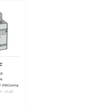
тр
IN
F PROxima
т.: vd-g31