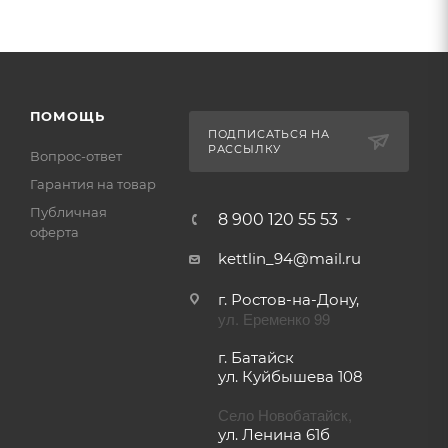
ПОМОЩЬ
ПОДПИСАТЬСЯ НА
РАССЫЛКУ
Вопрос-ответ
Гарантия на товар
Публичная
8 900 120 55 53
оферта
kettlin_94@mail.ru
г. Ростов-на-Дону,
ул. Еременко 99
г. Батайск
ул. Куйбышева 108
Село Новобатайск,
ул. Ленина 61б