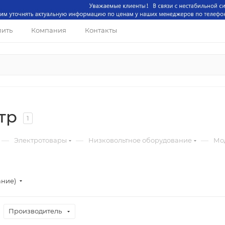
пить
Компания
Контакты
тр
1
—
—
—
Электротовары
Низковольтное оборудование
Мо
ание)
Производитель