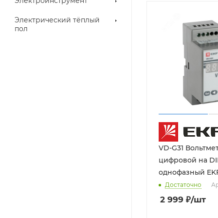
Электроинструмент
Электрический тёплый
пол
VD-G31 Вольтме
цифровой на D
однофазный EK
Достаточно
Ар
2 999
₽
/шт