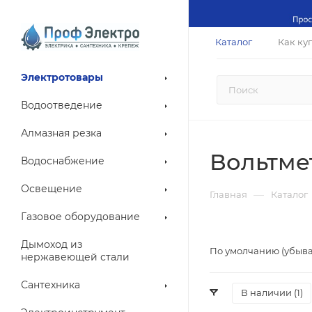
Каталог
Как ку
Электротовары
Водоотведение
Алмазная резка
Вольтме
Водоснабжение
Освещение
—
Главная
Каталог
Газовое оборудование
Дымоход из
По умолчанию (убыв
нержавеющей стали
Сантехника
В наличии (
1
)