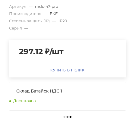
Артикул
—
mdc-47-pro
Производитель
—
EKF
Степень защиты (IP)
—
IP20
Серия
—
297.12
₽
/шт
КУПИТЬ В 1 КЛИК
Склад Батайск НДС 1
Достаточно