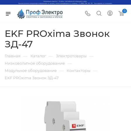
0
EKF PROxima Звонок
ЗД-47
—
—
—
Главная
Каталог
Электротовары
—
Низковольтное оборудование
—
—
Модульное оборудование
Контакторы
EKF PROxima Звонок ЗД-47