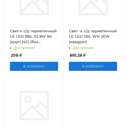
Свет-к с/д герметичный
Свет -к с/д герметичный
LE LED RBL 02 8W 6K
LE LED SBL WH 20W
(круг) (40) (без
(квадрат)
инд.упак.)
Достаточно
Достаточно
208
₽
881.28
₽
В КОРЗИНУ
В КОРЗИНУ