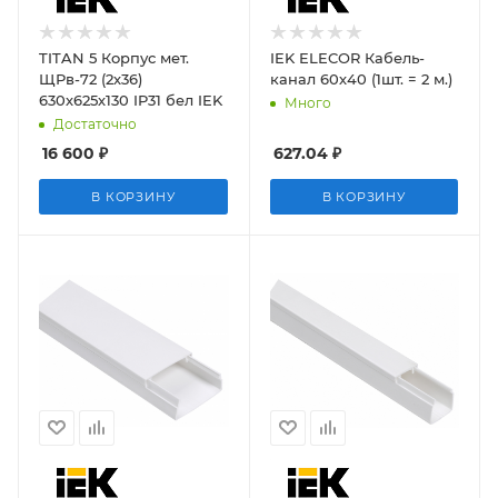
TITAN 5 Корпус мет.
IEK ELECOR Кабель-
ЩРв-72 (2х36)
канал 60х40 (1шт. = 2 м.)
630х625х130 IP31 бел IEK
Много
Достаточно
16 600
₽
627.04
₽
В КОРЗИНУ
В КОРЗИНУ