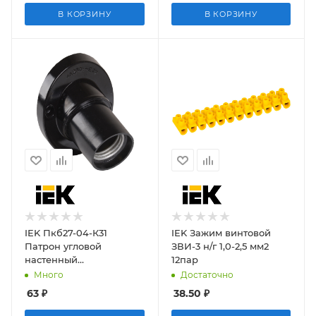
В КОРЗИНУ
В КОРЗИНУ
IEK Пкб27-04-К31
IEK Зажим винтовой
Патрон угловой
ЗВИ-3 н/г 1,0-2,5 мм2
настенный
12пар
карболитовый, Е27,
Много
Достаточно
черный (50 шт)
63
₽
38.50
₽