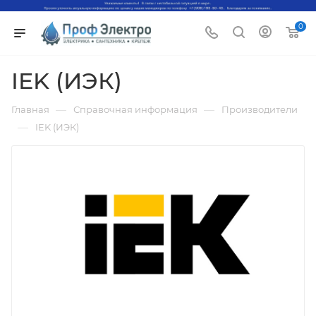
0
IEK (ИЭК)
—
—
Главная
Справочная информация
Производители
—
IEK (ИЭК)