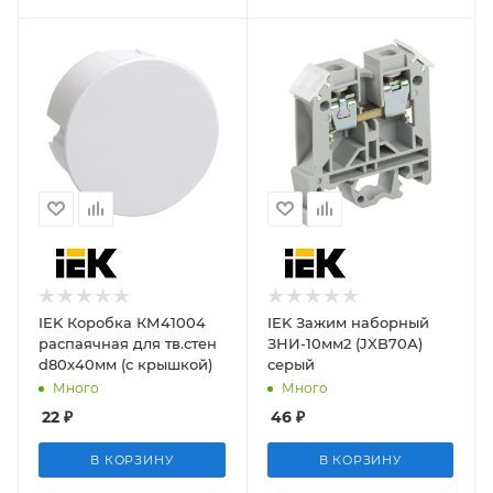
IEK Коробка КМ41004
IEK Зажим наборный
распаячная для тв.стен
ЗНИ-10мм2 (JXB70А)
d80x40мм (с крышкой)
серый
Много
Много
22
₽
46
₽
В КОРЗИНУ
В КОРЗИНУ