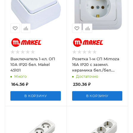
Выключатель 1-кл. ОП
Розетка 1-м СП Mimoza
10А IP20 бел. Makel
16А IP20 с заземл.
45101
керамика бел./бел.
Makel 12008
Много
Достаточно
164.56
₽
230.36
₽
В КОРЗИНУ
В КОРЗИНУ