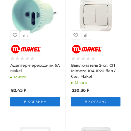
Адаптер-переходник 6А
Выключатель 2-кл. СП
Makel
Mimoza 10А IP20 бел./
бел. Makel
Много
Много
82.45
₽
230.36
₽
В КОРЗИНУ
В КОРЗИНУ