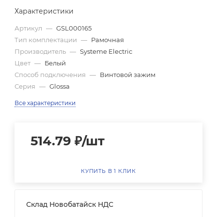
Характеристики
Артикул
—
GSL000165
Тип комплектации
—
Рамочная
Производитель
—
Systeme Electric
Цвет
—
Белый
Способ подключения
—
Винтовой зажим
Серия
—
Glossa
Все характеристики
514.79
₽
/шт
КУПИТЬ В 1 КЛИК
Склад Новобатайск НДС