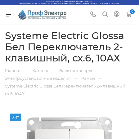
0
Systeme Electric Glossa
Бел Переключатель 2-
клавишный, сх.6, 10АХ
—
—
—
Главная
Каталог
Электротовары
—
—
Электроустановочные изделия
Рамки
Systeme Electric Glossa Бел Переключатель 2-клавишный,
сх.6, 10АХ
Хит